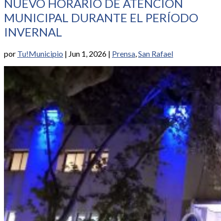
NUEVO HORARIO DE ATENCIÓN
MUNICIPAL DURANTE EL PERÍODO
INVERNAL
por
Tu!Municipio
|
Jun 1, 2026
|
Prensa
,
San Rafael