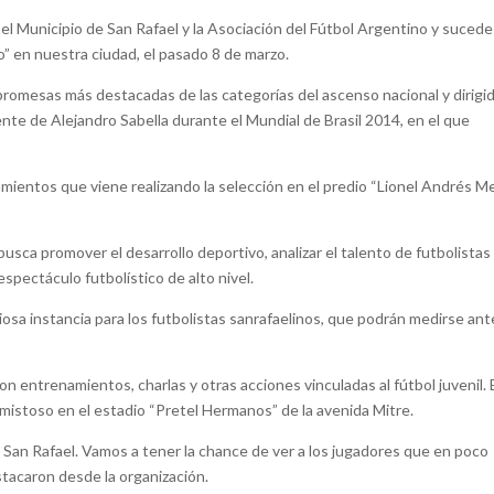
el Municipio de San Rafael y la Asociación del Fútbol Argentino y sucede
” en nuestra ciudad, el pasado 8 de marzo.
promesas más destacadas de las categorías del ascenso nacional y dirigi
nte de Alejandro Sabella durante el Mundial de Brasil 2014, en el que
amientos que viene realizando la selección en el predio “Lionel Andrés M
usca promover el desarrollo deportivo, analizar el talento de futbolistas
espectáculo futbolístico de alto nivel.
aliosa instancia para los futbolistas sanrafaelinos, que podrán medirse an
n entrenamientos, charlas y otras acciones vinculadas al fútbol juvenil. 
 amistoso en el estadio “Pretel Hermanos” de la avenida Mitre.
ra San Rafael. Vamos a tener la chance de ver a los jugadores que en poco
estacaron desde la organización.