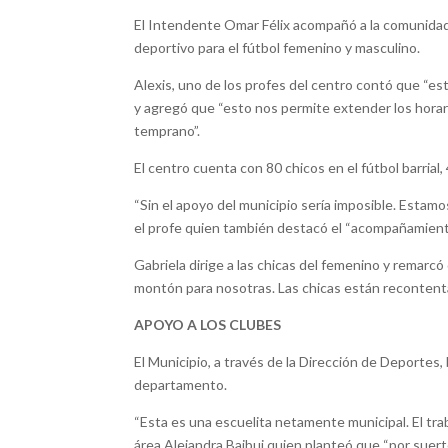
El Intendente Omar Félix acompañó a la comunidad 
deportivo para el fútbol femenino y masculino.
Alexis, uno de los profes del centro contó que “es
y agregó que “esto nos permite extender los hora
temprano”.
El centro cuenta con 80 chicos en el fútbol barrial
“Sin el apoyo del municipio sería imposible. Estam
el profe quien también destacó el “acompañamiento
Gabriela dirige a las chicas del femenino y remar
montón para nosotras. Las chicas están recontentas
APOYO A LOS CLUBES
El Municipio, a través de la Dirección de Deportes
departamento.
“Esta es una escuelita netamente municipal. El traba
área Alejandra Bajbuj quien planteó que “por suer