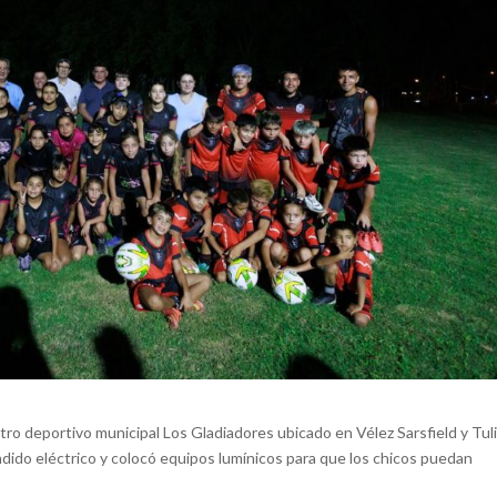
ntro deportivo municipal Los Gladiadores ubicado en Vélez Sarsfield y Tul
endido eléctrico y colocó equipos lumínicos para que los chicos puedan