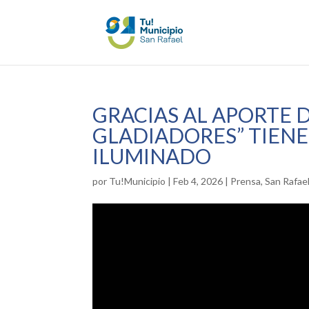
GRACIAS AL APORTE D
GLADIADORES” TIEN
ILUMINADO
por
Tu!Municipio
|
Feb 4, 2026
|
Prensa
,
San Rafae