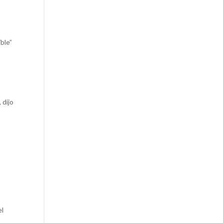
ble”
 dijo
el