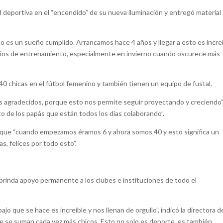
deportiva en el “encendido” de su nueva iluminación y entregó material
to es un sueño cumplido. Arrancamos hace 4 años y llegar a esto es increí
rios de entrenamiento, especialmente en invierno cuando oscurece más
, 40 chicas en el fútbol femenino y también tienen un equipo de fustal.
os agradecidos, porque esto nos permite seguir proyectando y creciendo”,
 de los papás que están todos los días colaborando”.
có que “cuando empezamos éramos 6 y ahora somos 40 y esto significa un
, felices por todo esto”.
, brinda apoyo permanente a los clubes e instituciones de todo el
jo que se hace es increíble y nos llenan de orgullo”, indicó la directora d
te se suman cada vez más chicos. Esto no solo es deporte, es también