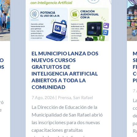
EL MUNICIPIO LANZA DOS
M
VO
NUEVOS CURSOS
S
OS
GRATUITOS DE
F
INTELIGENCIA ARTIFICIAL
C
ABIERTOS A TODA LA
P
COMUNIDAD
7 
7 Ago, 2026
|
Prensa
,
San Rafael
L
ró
La Dirección de Educación de la
c
e
Municipalidad de San Rafael abrió
d
las inscripciones para dos nuevas
pa
capacitaciones gratuitas
Ra