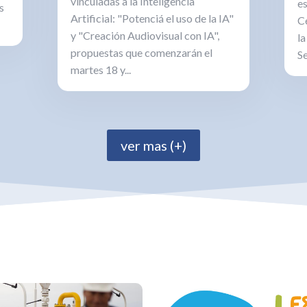
vinculadas a la Inteligencia
es
s
Artificial: "Potenciá el uso de la IA"
C
y "Creación Audiovisual con IA",
l
propuestas que comenzarán el
Se
martes 18 y...
ver mas (+)