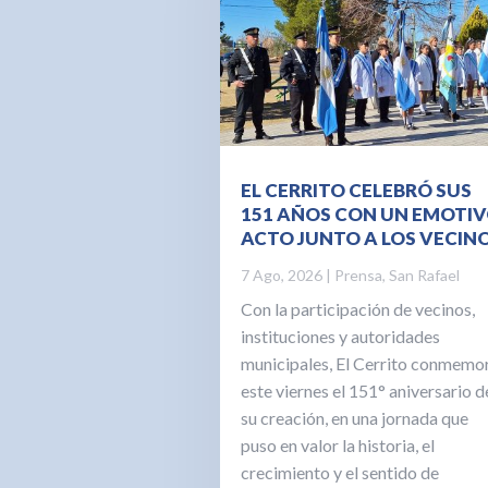
EL CERRITO CELEBRÓ SUS
151 AÑOS CON UN EMOTI
ACTO JUNTO A LOS VECIN
7 Ago, 2026
|
Prensa
,
San Rafael
Con la participación de vecinos,
instituciones y autoridades
municipales, El Cerrito conmemo
este viernes el 151° aniversario d
su creación, en una jornada que
puso en valor la historia, el
crecimiento y el sentido de